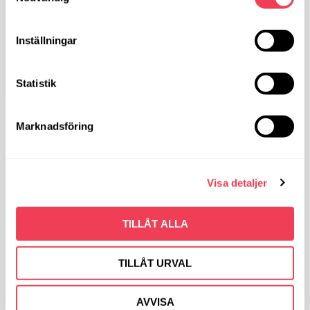
KÖP
Inställningar
Artikelnr
9111
Statistik
Ägghalvor med skagenröra
Marknadsföring
Kallrökt lax
Helg skinka
Visa detaljer
Löksill
Senapssill
TILLÅT ALLA
Köttbullar
TILLÅT URVAL
Prinskorv
Janssons frestelse
AVVISA