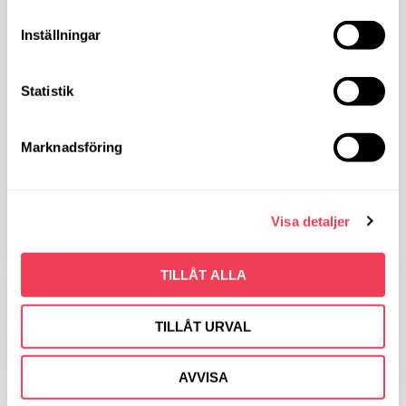
Inställningar
Statistik
Marknadsföring
Kålpudding med kokt potatis och gräddsås
Visa detaljer
109
KR
TILLÅT ALLA
TILLÅT URVAL
AVVISA