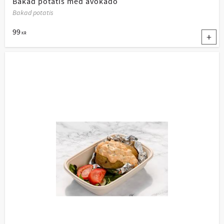
Bakad potatis med avokado
Bakad potatis
99
KR