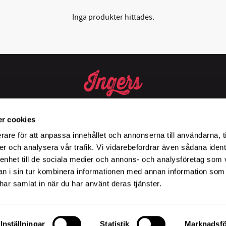
Inga produkter hittades.
I11:
Måndag - Fredag, kl. 08.00 - 17.00, Lördag, kl. 10.00 - 15.00, Sön
r cookies
Telefon:
0470 - 26850
rare för att anpassa innehållet och annonserna till användarna, t
E-post:
info@ingers.se
er och analysera vår trafik. Vi vidarebefordrar även sådana ident
Besöksadress:
Marketenterivägen 15, 352 36 Växjö
 enhet till de sociala medier och annons- och analysföretag som 
Avvikande öppettider finns här
 i sin tur kombinera informationen med annan information som
e har samlat in när du har använt deras tjänster.
Vi är ett kontantfritt kafé. Välkommen till Ingers!
Inställningar
Statistik
Marknadsfö