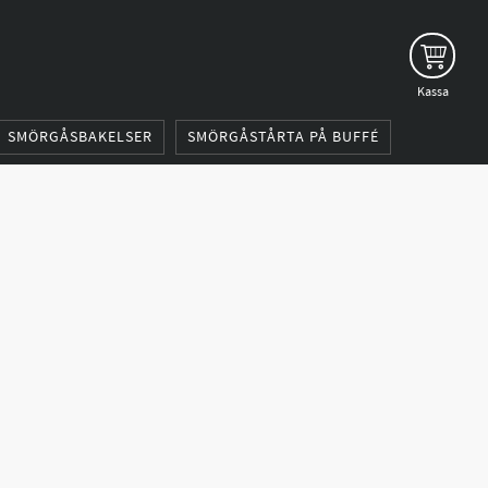
SMÖRGÅSBAKELSER
SMÖRGÅSTÅRTA PÅ BUFFÉ