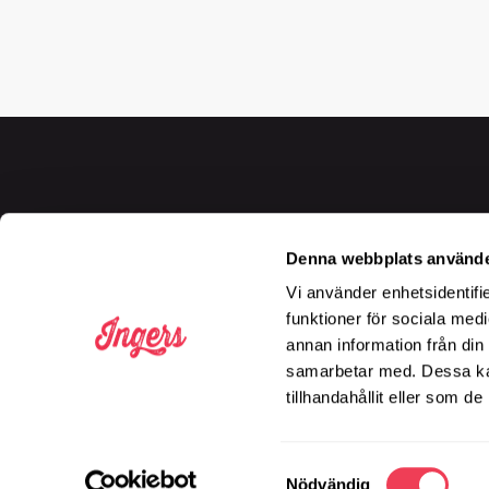
Våra öppettider på 
Denna webbplats använde
Vi använder enhetsidentifie
funktioner för sociala medi
annan information från din
samarbetar med. Dessa kan
tillhandahållit eller som d
Samtyckesval
Nödvändig