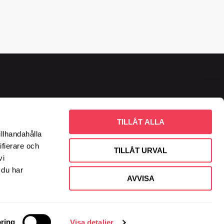
dag, kl. 11.00 - 15.00
TILLÅT ALLA
illhandahålla
ifierare och
TILLÅT URVAL
vi
 du har
AVVISA
ring
Visa detaljer